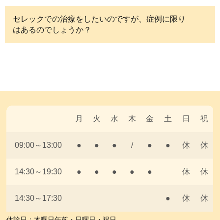
セレックでの治療をしたいのですが、症例に限り
はあるのでしょうか？
月
火
水
木
金
土
日
祝
09:00～13:00
●
●
●
/
●
●
休
休
14:30～19:30
●
●
●
●
●
休
休
14:30～17:30
●
休
休
休診日：木曜日午前・日曜日・祝日